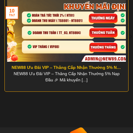
10
Th7
NEW88 Ưu Đãi VIP – Thăng Cấp Nhận Thưởng 5% Nạp
Đầu
NEW88 Ưu Đãi VIP – Thăng Cấp Nhận Thưởng 5% Nạp
Đầu 🎉 Mã khuyến [...]