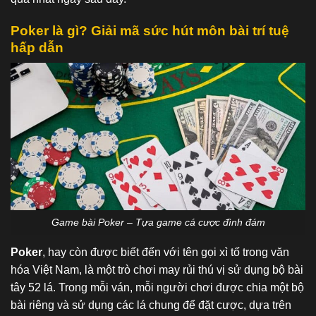
Poker là gì? Giải mã sức hút môn bài trí tuệ
hấp dẫn
Game bài Poker – Tựa game cá cược đình đám
Poker
, hay còn được biết đến với tên gọi xì tố trong văn
hóa Việt Nam, là một trò chơi may rủi thú vị sử dụng bộ bài
tây 52 lá. Trong mỗi ván, mỗi người chơi được chia một bộ
bài riêng và sử dụng các lá chung để đặt cược, dựa trên