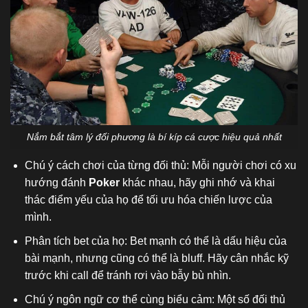
Nắm bắt tâm lý đối phương là bí kíp cá cược hiệu quả nhất
Chú ý cách chơi của từng đối thủ: Mỗi người chơi có xu
hướng đánh
Poker
khác nhau, hãy ghi nhớ và khai
thác điểm yếu của họ để tối ưu hóa chiến lược của
mình.
Phân tích bet của họ: Bet mạnh có thể là dấu hiệu của
bài mạnh, nhưng cũng có thể là bluff. Hãy cân nhắc kỹ
trước khi call để tránh rơi vào bẫy bù nhìn.
Chú ý ngôn ngữ cơ thể cùng biểu cảm: Một số đối thủ